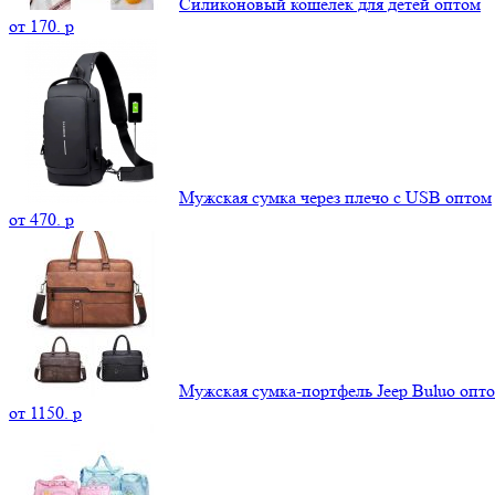
Силиконовый кошелек для детей оптом
от
170.
p
Мужская сумка через плечо с USB оптом
от
470.
p
Мужская сумка-портфель Jeep Buluo опт
от
1150.
p