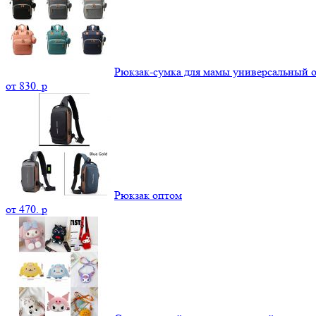
Рюкзак-сумка для мамы универсальный 
от
830.
p
Рюкзак оптом
от
470.
p