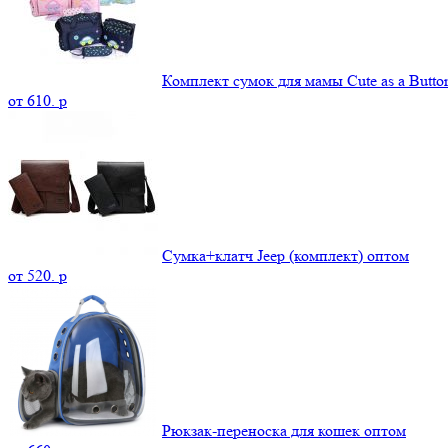
Комплект сумок для мамы Cute as a Butto
от
610.
p
Сумка+клатч Jeep (комплект) оптом
от
520.
p
Рюкзак-переноска для кошек оптом