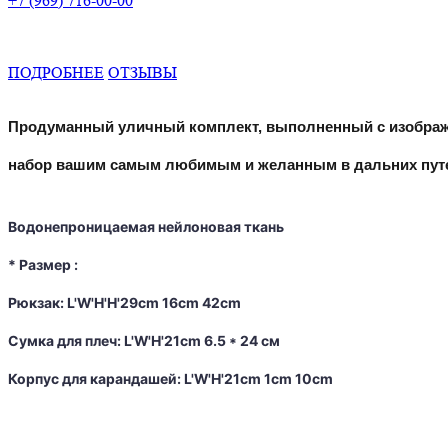
+7 (969) 716-00-00
ПОДРОБНЕЕ
ОТЗЫВЫ
Продуманный уличный комплект, выполненный с изображен
набор вашим самым любимым и желанным в дальних путе
Водонепроницаемая нейлоновая ткань

* Размер :

Рюкзак: L'W'H'H'29cm 16cm 42cm

Сумка для плеч: L'W'H'21cm 6.5 * 24 см

Корпус для карандашей: L'W'H'21cm 1cm 10cm