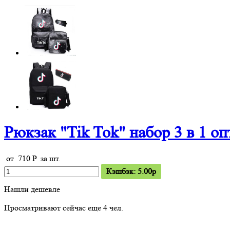
Рюкзак "Tik Tok" набор 3 в 1 о
от
710
P
за шт.
Кэшбэк: 5.00p
Нашли дешевле
Просматривают сейчас еще
4
чел.