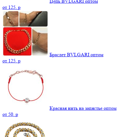
Цепь BVLGARI оптом
от
125.
p
Браслет ВVLGАRI оптом
от
125.
p
Красная нить на запястье оптом
от
50.
p