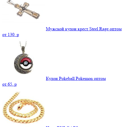
Мужской кулон крест Steel Rage оптом
от
130.
p
Кулон Pokeball Pokemon оптом
от
65.
p