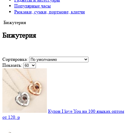
Популярные часы
Рюкзаки, сумки, портмоне, клатчи
Бижутерия
Бижутерия
Сортировка:
Показать:
Кулон I love You на 100 языках оптом
от
120.
p