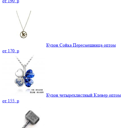
от
190.
p
Кулон Сойка Пересмешница оптом
от
170.
p
Кулон четырехлистный Клевер оптом
от
155.
p