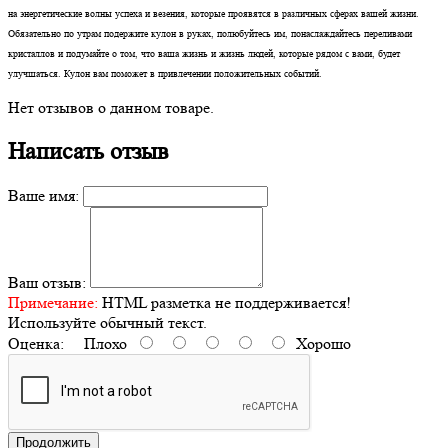
на энергетические волны успеха и везения, которые проявятся в различных сферах вашей жизни.
Обязательно по утрам подержите кулон в руках, полюбуйтесь им, понаслаждайтесь переливами
кристаллов и подумайте о том, что ваша жизнь и жизнь людей, которые рядом с вами, будет
улучшаться. Кулон вам поможет в привлечении положительных событий.
Нет отзывов о данном товаре.
Написать отзыв
Ваше имя:
Ваш отзыв:
Примечание:
HTML разметка не поддерживается!
Используйте обычный текст.
Оценка:
Плохо
Хорошо
Продолжить