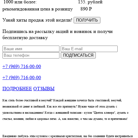
1000 или более:
155. рублей
рекомендованная цена в розницу
890
P
Узнай хиты продаж этой недели!
ПОЛУЧИТЬ
Подпишись на рассылку акций и новинок и получи
бесплатную доставку
ПОДПИСАТЬСЯ
+7 (969) 716-00-00
+7 (969) 716-00-00
ПОДРОБНЕЕ
ОТЗЫВЫ
Как стать более счастливой и везучей? Каждой женщине хочется быть счастливой, везучей,
независимой от денег и любимой. Как все это притянуть? Нужно чаще об этом думать с
удовольствием и наслаждением! Когда с женщиной талисман - кулон "Цветок клевера", думать о
счастье, везении, любви и здоровье легко. А, как известно, о чем мы думаем, то и притягиваем!
Ежедневно любуясь этим кулоном с красивыми кристаллами, вы без сомнения будете настраиваться