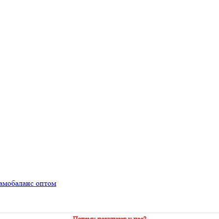
 самобаланс оптом
Почему покупают у нас?