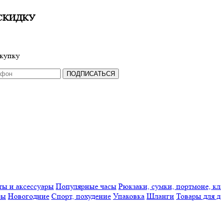
СКИДКУ
окупку
ПОДПИСАТЬСЯ
ты и аксессуары
Популярные часы
Рюкзаки, сумки, портмоне, к
ры
Новогодние
Спорт, похудение
Упаковка
Шланги
Товары для д