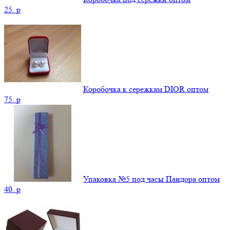
25.
p
Коробочка к сережкам DIOR оптом
75.
p
Упаковка №5 под часы Пандора оптом
40.
p