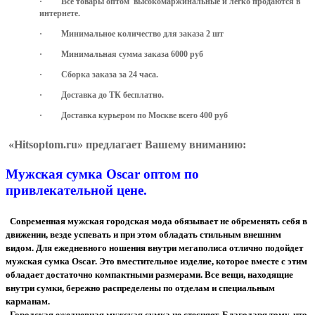
·
Все товары оптом высокомаржинальные и легко продаются в
интернете.
·
Минимальное количество для заказа 2 шт
·
Минимальная сумма заказа 6000 руб
·
Сборка заказа за 24 часа.
·
Доставка до ТК бесплатно.
·
Доставка курьером по Москве всего 400 руб
«Hitsoptom.ru» предлагает Вашему вниманию:
Мужская сумка Oscar оптом по
привлекательной цене.
Современная мужская городская мода обязывает не обременять себя в
движении, везде успевать и при этом обладать стильным внешним
видом. Для ежедневного ношения внутри мегаполиса отлично подойдет
мужская сумка Oscar. Это вместительное изделие, которое вместе с этим
обладает достаточно компактными размерами. Все вещи, находящие
внутри сумки, бережно распределены по отделам и специальным
карманам.
Городская ежедневная мужская сумка не стесняет. Благодаря тому, что