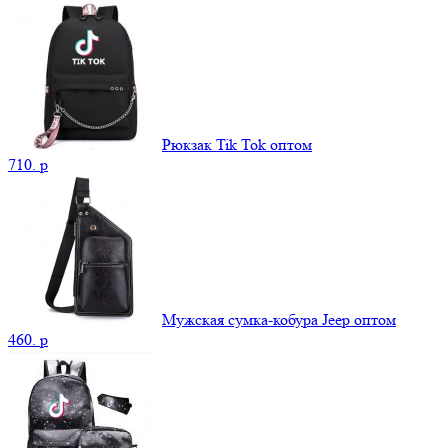
Рюкзак Tik Tok оптом
710.
p
Мужская сумка-кобура Jeep оптом
460.
p