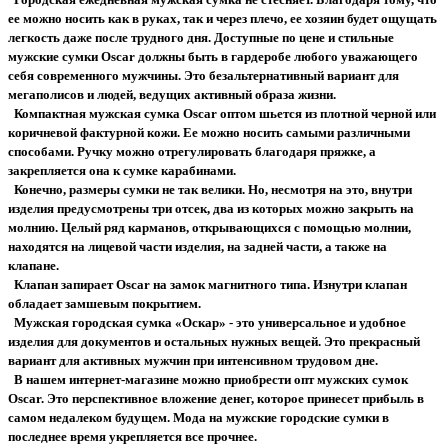
ее можно носить как в руках, так и через плечо, ее хозяин будет ощущать
легкость даже после трудного дня. Доступные по цене и стильные
мужские сумки Oscar должны быть в гардеробе любого уважающего
себя современного мужчины. Это безальтернативный вариант для
мегаполисов и людей, ведущих активный образа жизни.
Компактная мужская сумка Oscar оптом шьется из плотной черной или
коричневой фактурной кожи. Ее можно носить самыми различными
способами. Ручку можно отрегулировать благодаря пряжке, а
закрепляется она к сумке карабинами.
Конечно, размеры сумки не так велики. Но, несмотря на это, внутри
изделия предусмотрены три отсек, два из которых можно закрыть на
молнию. Целый ряд карманов, открывающихся с помощью молнии,
находятся на лицевой части изделия, на задней части, а также на
клапане.
Клапан запирает Oscar на замок магнитного типа. Изнутри клапан
обладает замшевым покрытием.
Мужская городская сумка «Оскар» - это универсальное и удобное
изделия для документов и остальных нужных вещей. Это прекрасный
вариант для активных мужчин при интенсивном трудовом дне.
В нашем интернет-магазине можно приобрести опт мужских сумок
Oscar. Это перспективное вложение денег, которое принесет прибыль в
самом недалеком будущем. Мода на мужские городские сумки в
последнее время укрепляется все прочнее.