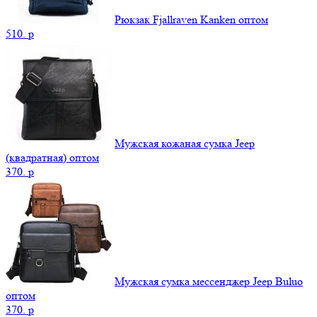
Рюкзак Fjallraven Kanken оптом
510.
p
Мужская кожаная сумка Jeep
(квадратная) оптом
370.
p
Мужская сумка мессенджер Jeep Buluo
оптом
370.
p