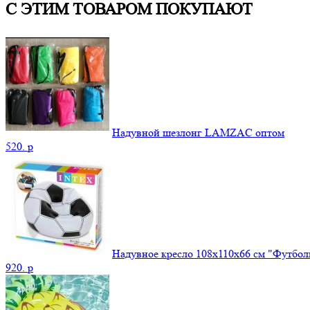
С ЭТИМ ТОВАРОМ ПОКУПАЮТ
Надувной шезлонг LAMZAC оптом
520.
p
Надувное кресло 108х110х66 см "Футбо
920.
p