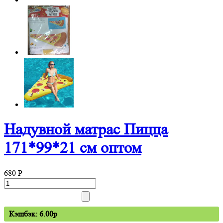
Надувной матрас Пицца
171*99*21 см оптом
680
P
Кэшбэк: 6.00p