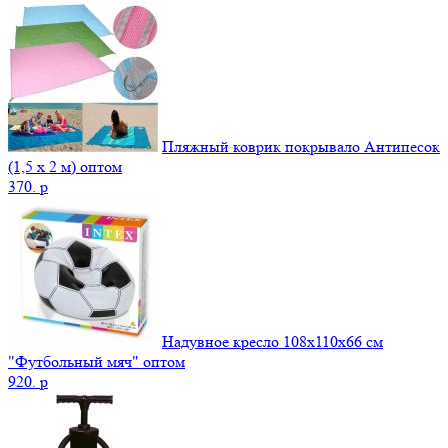
Пляжный коврик покрывало Антипесок
(1,5 х 2 м) оптом
370.
p
Надувное кресло 108х110х66 см
"Футбольный мяч" оптом
920.
p