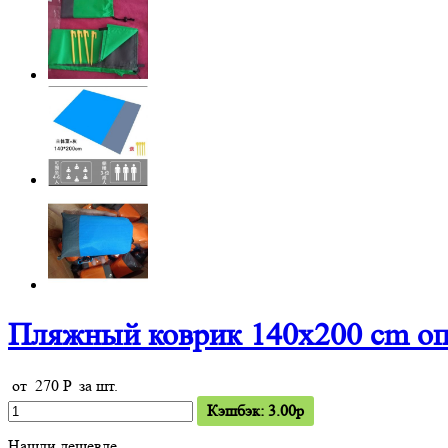
Пляжный коврик 140х200 cm о
от
270
P
за шт.
Кэшбэк: 3.00p
Нашли дешевле