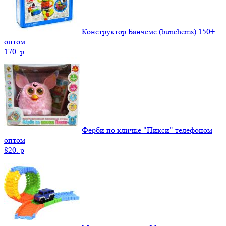
Конструктор Банчемс (bunchems) 150+
оптом
170.
p
Ферби по кличке "Пикси" телефоном
оптом
820.
p