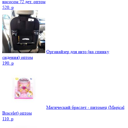
насосом 72 дет. оптом
520.
p
Органайзер для авто (на спинку
сидения) оптом
190.
p
Магический браслет - питомец (Magical
Bracelet) оптом
110.
p