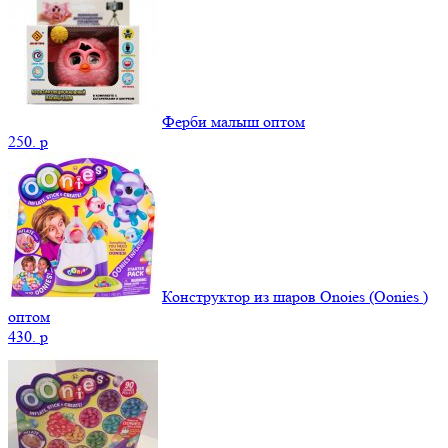
Ферби малыш оптом
250.
p
Конструктор из шаров Onoies (Oonies )
оптом
430.
p