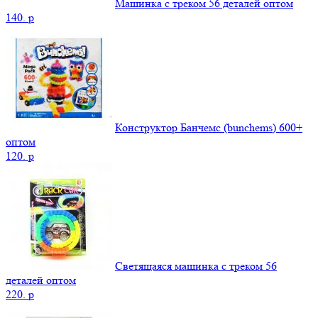
Машинка с треком 56 деталей оптом
140.
p
Конструктор Банчемс (bunchems) 600+
оптом
120.
p
Светящаяся машинка с треком 56
деталей оптом
220.
p