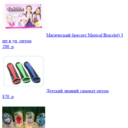
Магический браслет Magical Bracelet) 3
шт в уп. оптом
200.
p
Детский зимний самокат оптом
870.
p