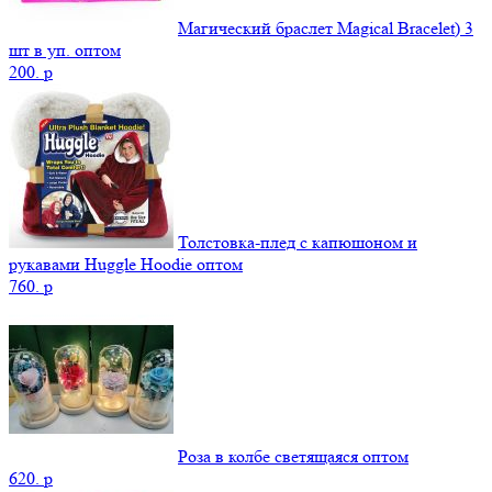
Магический браслет Magical Bracelet) 3
шт в уп. оптом
200.
p
Толстовка-плед с капюшоном и
рукавами Huggle Hoodie оптом
760.
p
Роза в колбе светящаяся оптом
620.
p