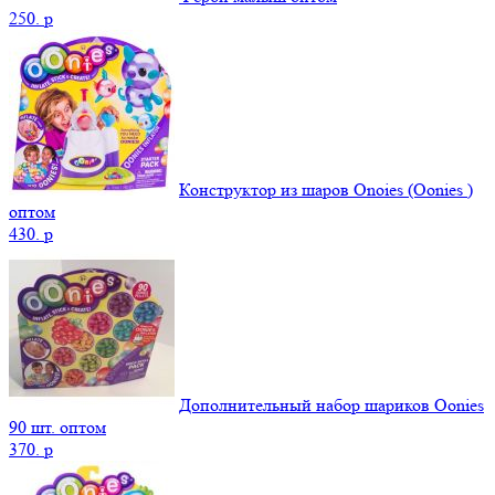
250.
p
Конструктор из шаров Onoies (Oonies )
оптом
430.
p
Дополнительный набор шариков Oonies
90 шт. оптом
370.
p