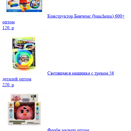
Конструктор Банчемс (bunchems) 600+
оптом
120.
p
Светящаяся машинка с треком 56
деталей оптом
220.
p
Ферби малыш оптом