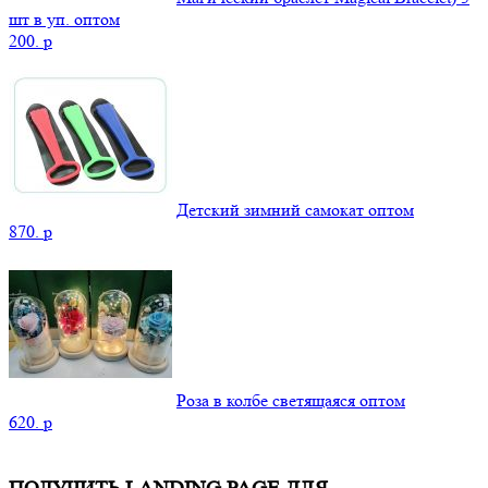
шт в уп. оптом
200.
p
Детский зимний самокат оптом
870.
p
Роза в колбе светящаяся оптом
620.
p