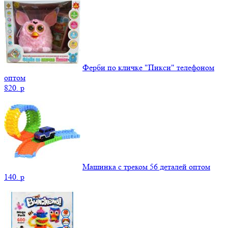
Ферби по кличке "Пикси" телефоном
оптом
820.
p
Машинка с треком 56 деталей оптом
140.
p