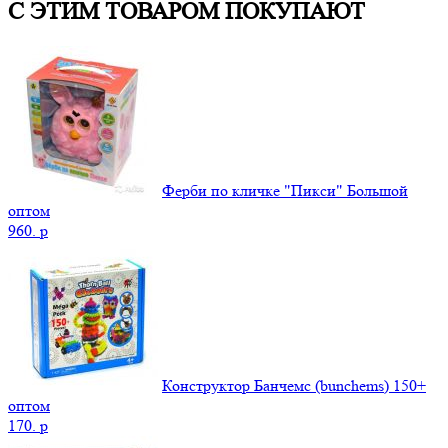
С ЭТИМ ТОВАРОМ ПОКУПАЮТ
Ферби по кличке "Пикси" Большой
оптом
960.
p
Конструктор Банчемс (bunchems) 150+
оптом
170.
p