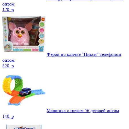
оптом
170.
p
Ферби по кличке "Пикси" телефоном
оптом
820.
p
Машинка с треком 56 деталей оптом
140.
p