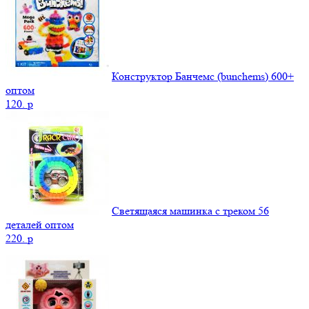
Конструктор Банчемс (bunchems) 600+
оптом
120.
p
Светящаяся машинка с треком 56
деталей оптом
220.
p