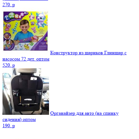
270.
p
Конструктор из шариков Глиншар с
насосом 72 дет. оптом
520.
p
Органайзер для авто (на спинку
сидения) оптом
190.
p