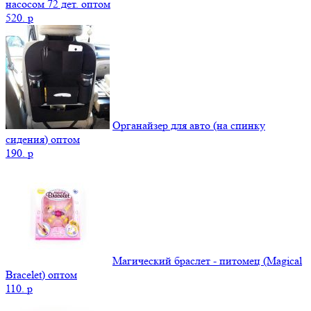
насосом 72 дет. оптом
520.
p
Органайзер для авто (на спинку
сидения) оптом
190.
p
Магический браслет - питомец (Magical
Bracelet) оптом
110.
p