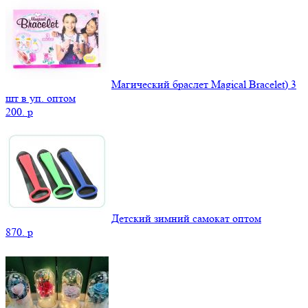
Магический браслет Magical Bracelet) 3
шт в уп. оптом
200.
p
Детский зимний самокат оптом
870.
p