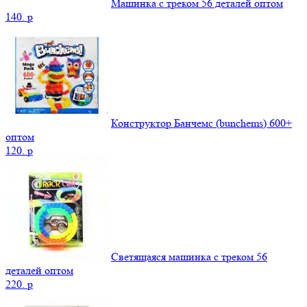
Машинка с треком 56 деталей оптом
140.
p
Конструктор Банчемс (bunchems) 600+
оптом
120.
p
Светящаяся машинка с треком 56
деталей оптом
220.
p