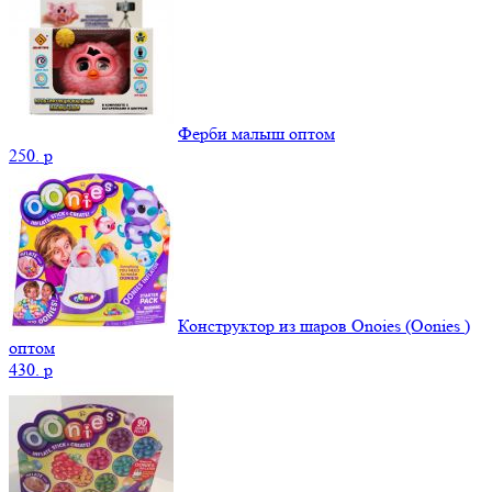
Ферби малыш оптом
250.
p
Конструктор из шаров Onoies (Oonies )
оптом
430.
p