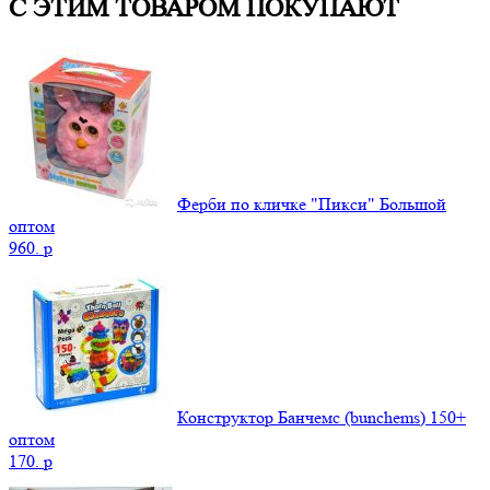
С ЭТИМ ТОВАРОМ ПОКУПАЮТ
Ферби по кличке "Пикси" Большой
оптом
960.
p
Конструктор Банчемс (bunchems) 150+
оптом
170.
p