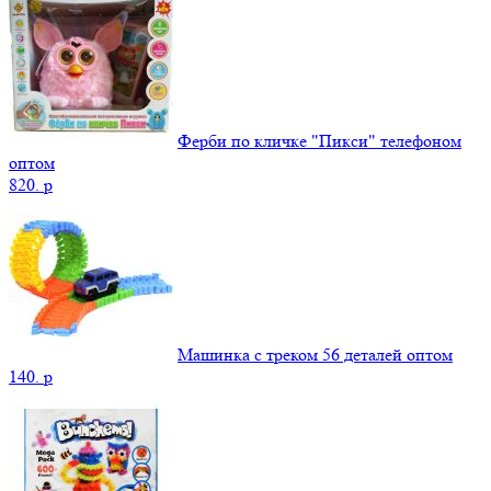
Ферби по кличке "Пикси" телефоном
оптом
820.
p
Машинка с треком 56 деталей оптом
140.
p