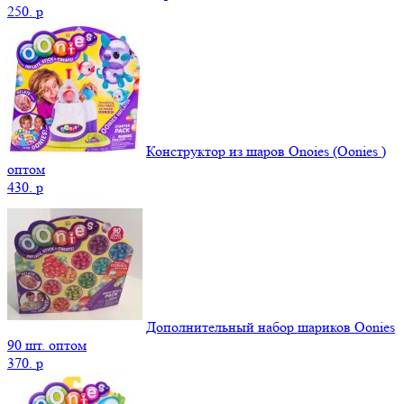
250.
p
Конструктор из шаров Onoies (Oonies )
оптом
430.
p
Дополнительный набор шариков Oonies
90 шт. оптом
370.
p