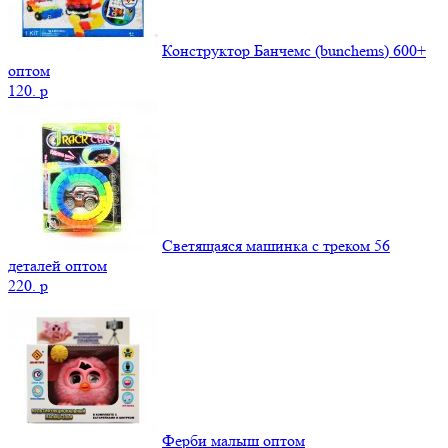
Конструктор Банчемс (bunchems) 600+
оптом
120.
p
Светящаяся машинка с треком 56
деталей оптом
220.
p
Ферби малыш оптом