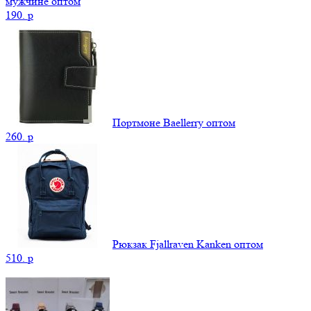
мужчине оптом
190.
p
Портмоне Baellerry оптом
260.
p
Рюкзак Fjallraven Kanken оптом
510.
p