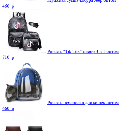
Мужская сумка-кобура Jeep оптом
460.
p
Рюкзак "Tik Tok" набор 3 в 1 оптом
710.
p
Рюкзак-переноска для кошек оптом
660.
p