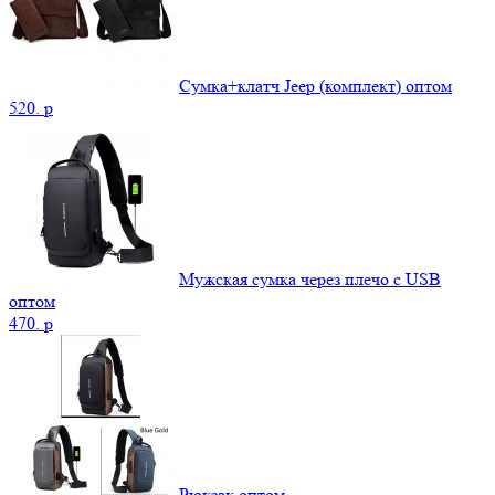
Сумка+клатч Jeep (комплект) оптом
520.
p
Мужская сумка через плечо с USB
оптом
470.
p
Рюкзак оптом