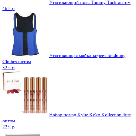
Утягивающий пояс Tummy Tuck оптом
465.
p
Утягивающая майка-корсет Sculpting
Clothes оптом
325.
p
Набор помад Kylie Koko Kollection 4шт
оптом
225.
p