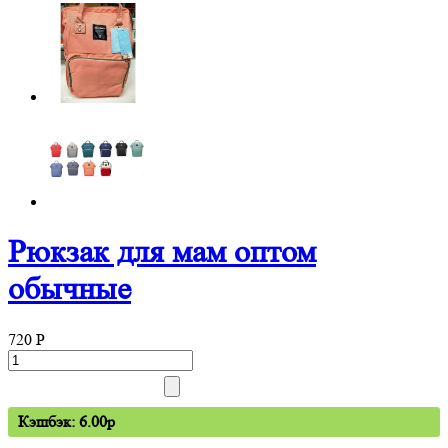
Рюкзак для мам оптом
обычные
720
P
Кэшбэк: 6.00p