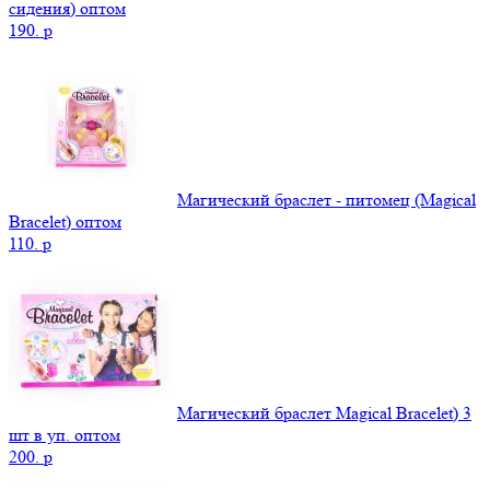
сидения) оптом
190.
p
Магический браслет - питомец (Magical
Bracelet) оптом
110.
p
Магический браслет Magical Bracelet) 3
шт в уп. оптом
200.
p