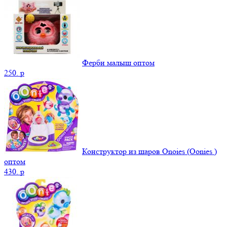
Ферби малыш оптом
250.
p
Конструктор из шаров Onoies (Oonies )
оптом
430.
p