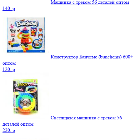
Машинка с треком 56 деталей оптом
140.
p
Конструктор Банчемс (bunchems) 600+
оптом
120.
p
Светящаяся машинка с треком 56
деталей оптом
220.
p