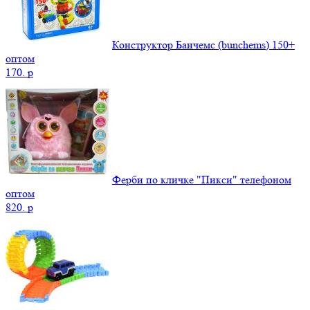
Конструктор Банчемс (bunchems) 150+
оптом
170.
p
Ферби по кличке "Пикси" телефоном
оптом
820.
p