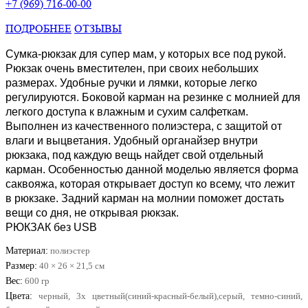
+7 (969) 716-00-00
ПОДРОБНЕЕ
ОТЗЫВЫ
Сумка-рюкзак для супер мам, у которых все под рукой.
Рюкзак очень вместителен, при своих небольших
размерах. Удобные ручки и лямки, которые легко
регулируются. Боковой карман на резинке с молнией для
легкого доступа к влажным и сухим салфеткам.
Выполнен из качественного полиэстера, с защитой от
влаги и выцветания. Удобный органайзер внутри
рюкзака, под каждую вещь найдет свой отдельный
карман. Особенностью данной моделью является форма
саквояжа, которая открывает доступ ко всему, что лежит
в рюкзаке. Задний карман на молнии поможет достать
вещи со дня, не открывая рюкзак.
РЮКЗАК без USB
Материал:
полиэстер
Размер:
40 × 26 × 21,5
см
Вес:
600 гр
Цвета:
черный, 3х цветный(синий-красный-белый),серый, темно-синий,