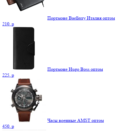
Портмоне Baellerry Италия оптом
210.
p
Портмоне Hugo Boss оптом
225.
p
Часы военные AMST оптом
450.
p