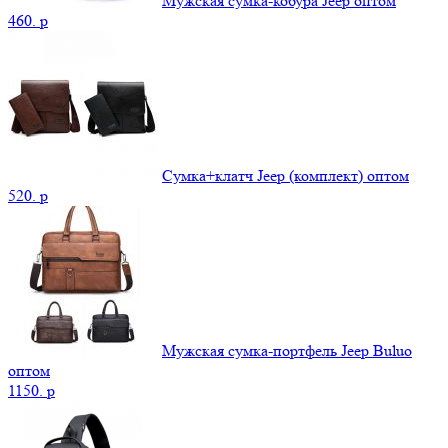
Мужская сумка-кобура Jeep оптом
460.
p
Сумка+клатч Jeep (комплект) оптом
520.
p
Мужская сумка-портфель Jeep Buluo
оптом
1150.
p