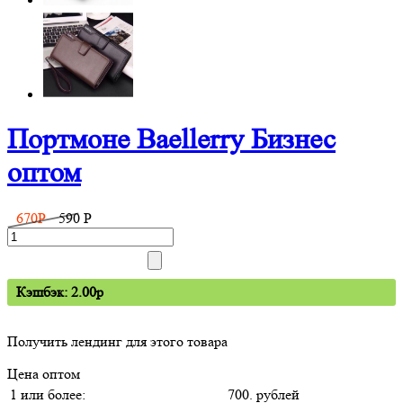
Портмоне Baellerry Бизнес
оптом
670
P
590
P
Кэшбэк: 2.00p
Получить лендинг для этого товара
Цена оптом
1 или более:
700. рублей