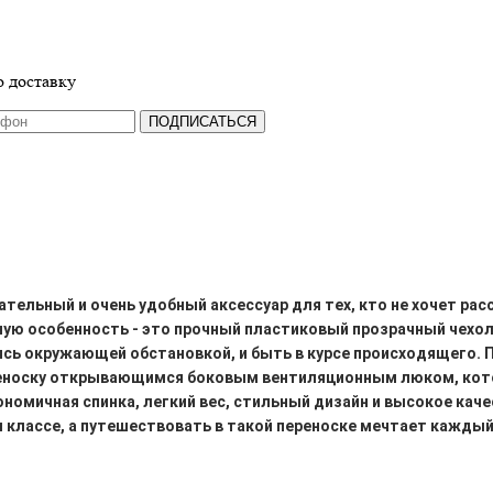
 доставку
ПОДПИСАТЬСЯ
ательный и очень удобный аксессуар для тех, кто не хочет ра
ую особенность - это
прочный пластиковый прозрачный чехо
ясь окружающей обстановкой, и быть в курсе происходящего.
еноску
открывающимся боковым вентиляционным люком
, ко
номичная спинка, легкий вес, стильный дизайн и высокое кач
ем классе, а путешествовать в такой переноске мечтает кажд