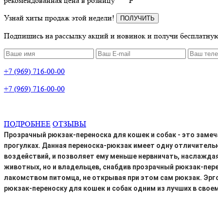
рекомендованная цена в розницу
P
Узнай хиты продаж этой недели!
ПОЛУЧИТЬ
Подпишись на рассылку акций и новинок и получи бесплатную
+7 (969) 716-00-00
+7 (969) 716-00-00
ПОДРОБНЕЕ
ОТЗЫВЫ
Прозрачный
рюкзак-переноска для кошек и собак
- это замеч
прогулках. Данная
переноска-рюкзак
имеет одну отличительн
воздействий, и позволяет ему меньше нервничать, наслажда
животных, но и владельцев, снабдив
прозрачный рюкзак-пер
лакомством питомца, не открывая при этом сам рюкзак. Эрго
рюкзак-переноску для кошек и собак одним из лучших в сво