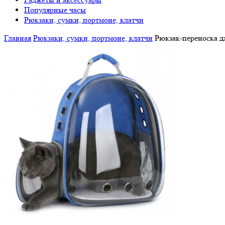
Популярные часы
Рюкзаки, сумки, портмоне, клатчи
Главная
Рюкзаки, сумки, портмоне, клатчи
Рюкзак-переноска д