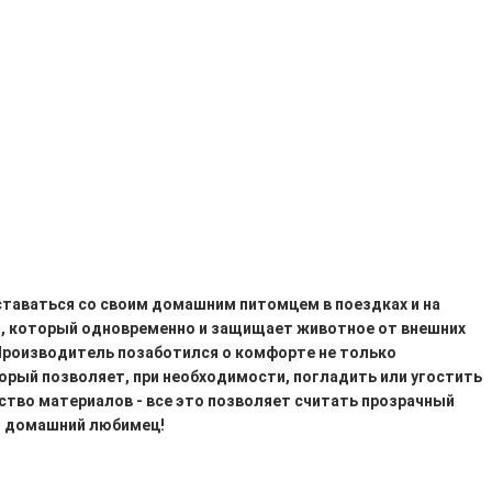
сставаться со своим домашним питомцем в поездках и на
л
, который одновременно и защищает животное от внешних
 Производитель позаботился о комфорте не только
торый позволяет, при необходимости, погладить или угостить
ество материалов - все это позволяет считать прозрачный
ый домашний любимец!