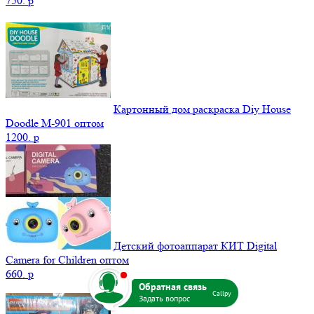
750.
p
Картонный дом раскраска Diy House
Doodle M-901 оптом
1200.
p
Детский фотоаппарат КИТ Digital
Camera for Children оптом
b
660.
p
Callpy