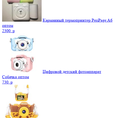
Карманный термопринтер PeriPage A6
оптом
2300.
p
Цифровой детский фотоаппарат
Собачка оптом
730.
p