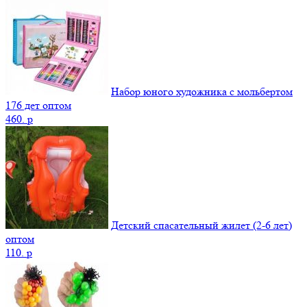
Набор юного художника с мольбертом
176 дет оптом
460.
p
Детский спасательный жилет (2-6 лет)
оптом
110.
p