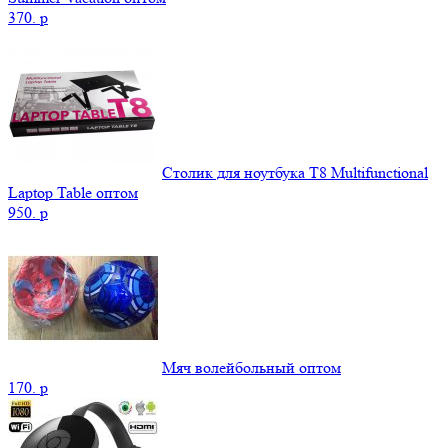
370.
p
Столик для ноутбука Т8 Мultifunctional
Laptop Table оптом
950.
p
Мяч волейбольный оптом
170.
p