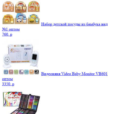
Набор детской посуды из бамбука вид
№1 оптом
760.
p
Видеоняня Video Baby Monitor VB601
оптом
3350.
p