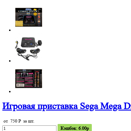
Игровая приставка Sega Mega Dr
от
750
P
за шт.
Кэшбэк: 6.00p