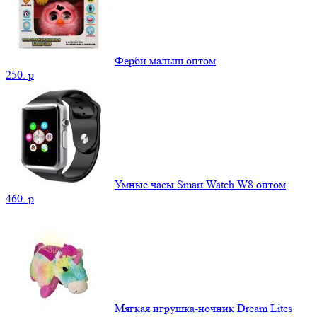
Ферби малыш оптом
250.
p
Умные часы Smart Watch W8 оптом
460.
p
Мягкая игрушка-ночник Dream Lites