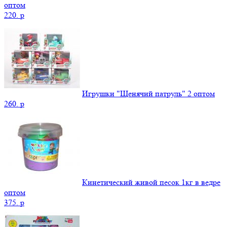
оптом
220.
p
Игрушки "Щенячий патруль" 2 оптом
260.
p
Кинетический живой песок 1кг в ведре
оптом
375.
p