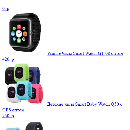
0.
p
Умные Часы Smart Watch GT 08 оптом
420.
p
Детские часы Smart Baby Watch Q50 c
GPS оптом
750.
p