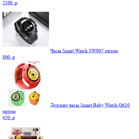
2100.
p
Часы Smart Watch SW007 оптом
800.
p
Детские часы Smart Baby Watch Q610
оптом
450.
p