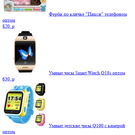
Ферби по кличке "Пикси" телефоном
оптом
820.
p
Умные часы Smart Watch Q18s оптом
630.
p
Умные детские часы Q100 с камерой
оптом