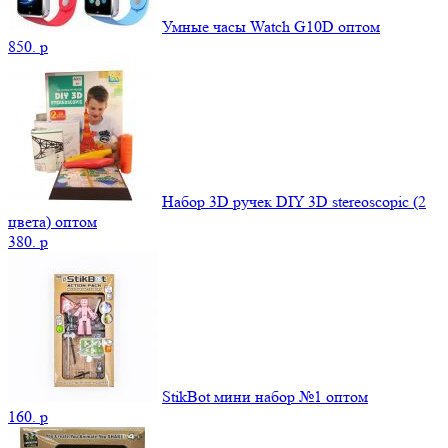
Умные часы Watch G10D оптом
850.
p
Набор 3D ручек DIY 3D stereoscopic (2
цвета) оптом
380.
p
StikBot мини набор №1 оптом
160.
p