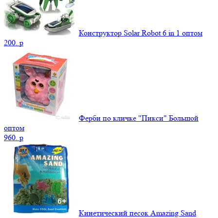
Конструктор Solar Robot 6 in 1 оптом
200.
p
Ферби по кличке "Пикси" Большой
оптом
960.
p
Кинетический песок Amazing Sand