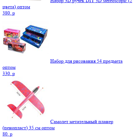
Набор 3D ручек DIY 3D stereoscopic (2
цвета) оптом
380.
p
Набор для рисования 54 предмета
оптом
330.
p
Самолет метательный планер
(пенопласт) 35 см оптом
80.
p