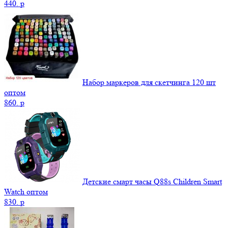
440.
p
Набор маркеров для скетчинга 120 шт
оптом
860.
p
Детские смарт часы Q88s Children Smart
Watch оптом
830.
p