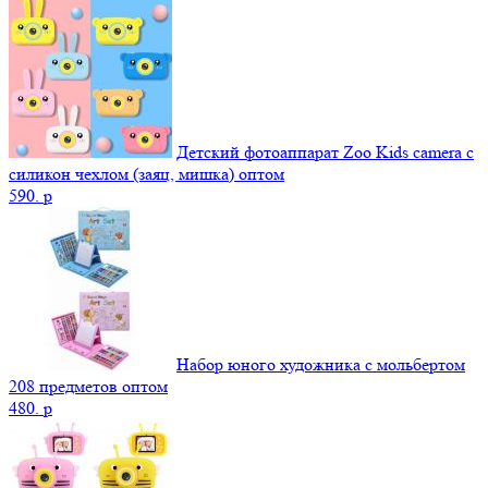
Детский фотоаппарат Zoo Kids camera c
силикон чехлом (заяц, мишка) оптом
590.
p
Набор юного художника с мольбертом
208 предметов оптом
480.
p