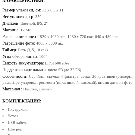
ХАРАКТЕРИСТИКИ:
Размер упаковки, см:
13 x 6.5 x 11
Вес упаковки, гр:
350
Дисплей:
Цветной, IPS, 2"
Матрица:
12 Мп
Разрешение видео:
1920 х 1080 пкс; 1280 х 720 пкс; 640 х 480 пкс
Разрешение фото:
4000 х 3000 пкс
Таймер:
Есть (3, 5, 10 сек)
Угол обзора линзы:
100°
Емкость аккумулятора:
LiPol 600 мАч
Поддержка карт памяти:
micro SD (до 32 Гб)
Особенности:
Серийная съемка, 4 фильтра, сетка, 20 креативов (стикеры,
рамки), регулировка громкости (выкл, низкий, высокий), штамп даты на фото
Материал :
Пластик, силикон
КОМПЛЕКТАЦИЯ:
Инструкция
Чехол
USB кабель
Шнурок