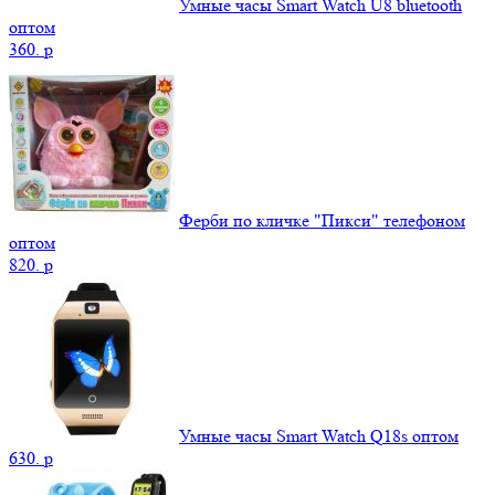
Умные часы Smart Watch U8 bluetooth
оптом
360.
p
Ферби по кличке "Пикси" телефоном
оптом
820.
p
Умные часы Smart Watch Q18s оптом
630.
p