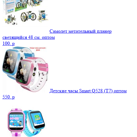
Самолет метательный планер
светящийся 48 см. оптом
100.
p
Детские часы Smart Q528 (Т7) оптом
550.
p