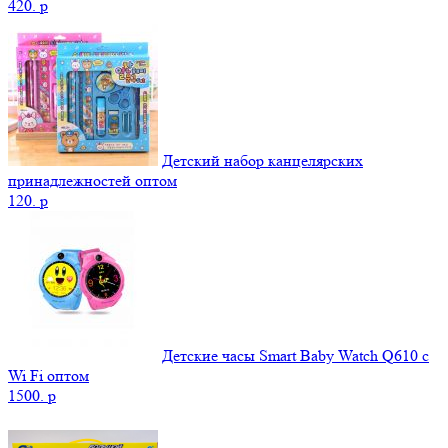
420.
p
Детский набор канцелярских
принадлежностей оптом
120.
p
Детские часы Smart Baby Watch Q610 с
Wi Fi оптом
1500.
p