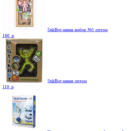
StikBot мини набор №1 оптом
160.
p
StikBot мини оптом
110.
p