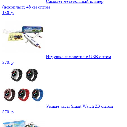
Самолет метательный планер
(пенопласт) 48 см оптом
130.
p
Игрушка самолетик с USB оптом
270.
p
Умные часы Smart Watch Z3 оптом
870.
p