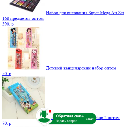
Набор для рисования Super Mega Art Set
168 предметов оптом
390.
p
Детский канцелярский набор оптом
50.
p
b
Детский канцелярский набор 2 оптом
Callpy
70.
p