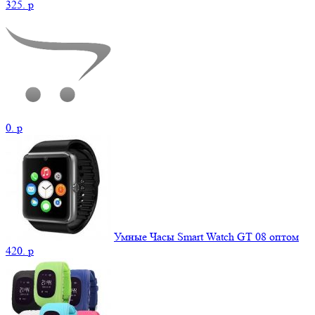
325.
p
0.
p
Умные Часы Smart Watch GT 08 оптом
420.
p