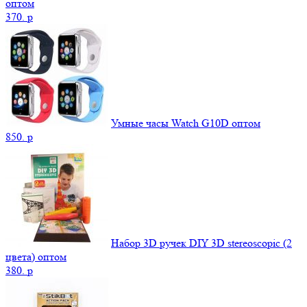
оптом
370.
p
Умные часы Watch G10D оптом
850.
p
Набор 3D ручек DIY 3D stereoscopic (2
цвета) оптом
380.
p