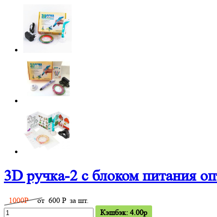
3D ручка-2 с блоком питания о
1000
P
от
600
P
за шт.
Кэшбэк: 4.00p