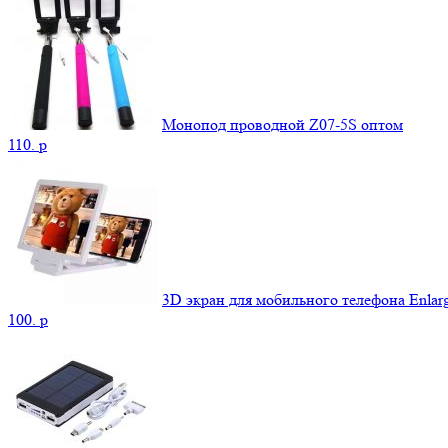
Монопод проводной Z07-5S оптом
110.
p
3D экран для мобильного телефона Enlarg
100.
p