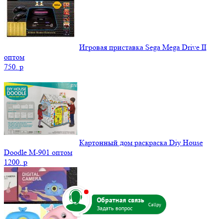
Игровая приставка Sega Mega Drive II
оптом
750.
p
Картонный дом раскраска Diy House
Doodle M-901 оптом
1200.
p
b
Callpy