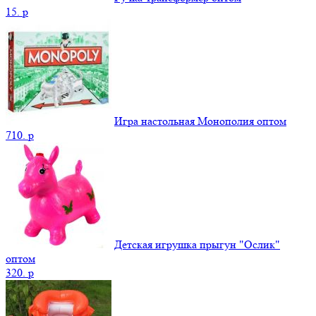
15.
p
Игра настольная Монополия оптом
710.
p
Детская игрушка прыгун "Ослик"
оптом
320.
p