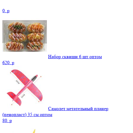
0.
p
Набор сквиши 6 шт оптом
620.
p
Самолет метательный планер
(пенопласт) 35 см оптом
80.
p