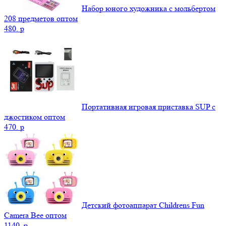
Набор юного художника с мольбертом
208 предметов оптом
480.
p
Портативная игровая приставка SUP с
джостиком оптом
470.
p
Детский фотоаппарат Childrens Fun
Camera Bee оптом
1140.
p