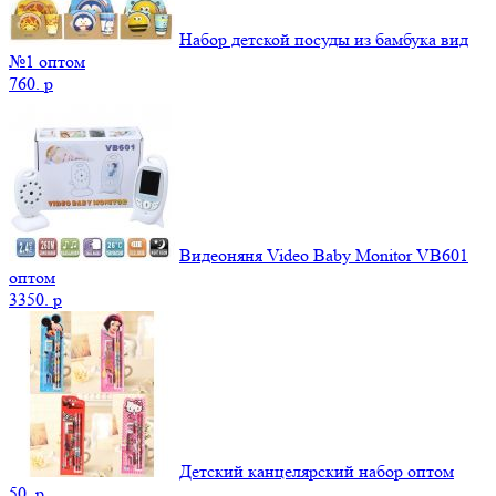
Набор детской посуды из бамбука вид
№1 оптом
760.
p
Видеоняня Video Baby Monitor VB601
оптом
3350.
p
Детский канцелярский набор оптом
50.
p