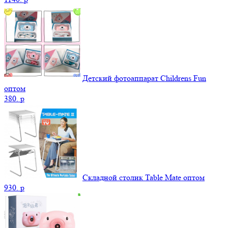
Детский фотоаппарат Childrens Fun
оптом
380.
p
Складной столик Table Mate оптом
930.
p