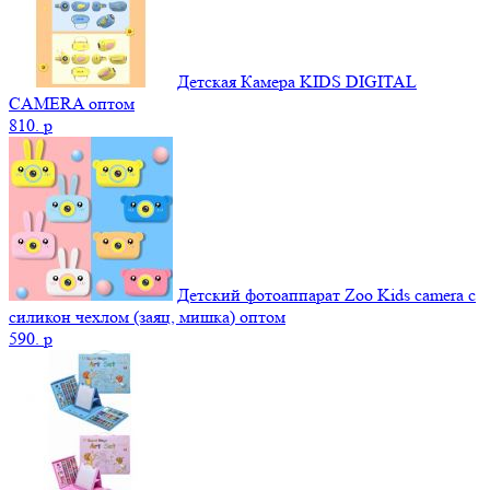
Детская Камера KIDS DIGITAL
CAMERA оптом
810.
p
Детский фотоаппарат Zoo Kids camera c
силикон чехлом (заяц, мишка) оптом
590.
p