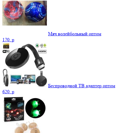
Мяч волейбольный оптом
170.
p
Беспроводной ТВ адаптер оптом
620.
p