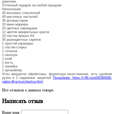
девочкек.
Отличный подарок на любой праздник
Наполнение:
40 восковых спасателей
40 масляных пастелей
36 фломастеров
20 мини маркера
20 цветных карандаша
12 цветов акварельных красок
10 листов бумаги А4
35 разноцветных скрепок
1 простой карандаш
1 ластик-стерка
1 точилка
1 палитра
1 клей
1 кисть
1 линейка
1 органайзер
Углы аккуратно обработаны, фурнитура качественная, есть удобная
ручка и 2 надежные защёлки!
Подробнее: https://i-99.ru/p430360586-
nabor-dlya-tvorchestva.html
Нет отзывов о данном товаре.
Написать отзыв
Ваше имя: