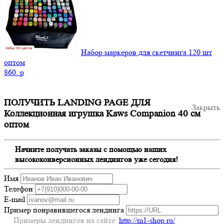
Набор маркеров для скетчинга 120 шт
оптом
860.
p
ПОЛУЧИТЬ LANDING PAGE ДЛЯ
Закрыть
Коллекционная игрушка Kaws Companion 40 см
оптом
Начните получать заказы с помощью наших
высококонверсионных лендингов уже сегодня!
Имя
Телефон
E-mail
Пример понравившегося лендинга
Примеры лендингов на сайте:
http://m1-shop.ru/