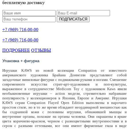
бесплатную доставку
ПОДПИСАТЬСЯ
+7 (969) 716-00-00
+7 (969) 716-00-00
ПОДРОБНЕЕ
ОТЗЫВЫ
Упаковка + фигурка
Игрушки KAWS из новой коллекции Сompanion от известного
американского художника Брайана Доннелли представляют собой
загадочные виниловые фигурки с подвижными руками и ногами. Смешение
современного искусства стрит-арт-художников и поп-культуры,
выраженное в сотрудничестве Medicom Toy с художником Kaws явили
необыкновенные игрушки – action модели, стремительно набравшие
популярность у коллекционеров в Японии, Европе и Америке. Игрушки
KAWS серии Companion Flayed Open Edition выполнены в нарочито
простом стиле, но в то же время обладают неординарной внешностью как
бы содранной кожи с половины игрушки, обнажившей мышцы и
внутренние органы, похожие на органы человека. Они окрашены в яркие
цвета коричнево-красном, черном с разноцветными внутренностями и в
сером с разными оттенками, все они имеют фирменные глаза в виде