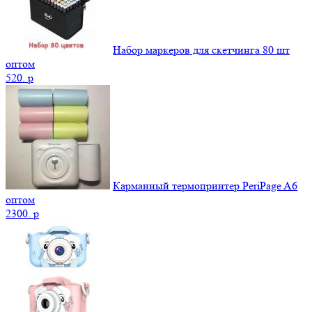
Набор маркеров для скетчинга 80 шт
оптом
520.
p
Карманный термопринтер PeriPage A6
оптом
2300.
p