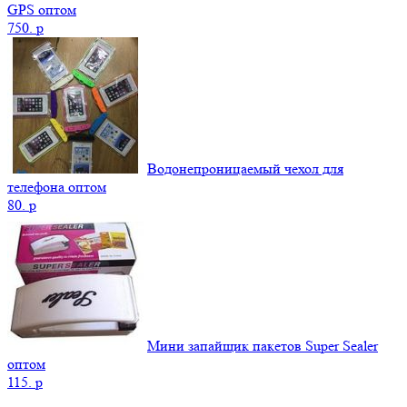
GPS оптом
750.
p
Водонепроницаемый чехол для
телефона оптом
80.
p
Мини запайщик пакетов Super Sealer
оптом
115.
p