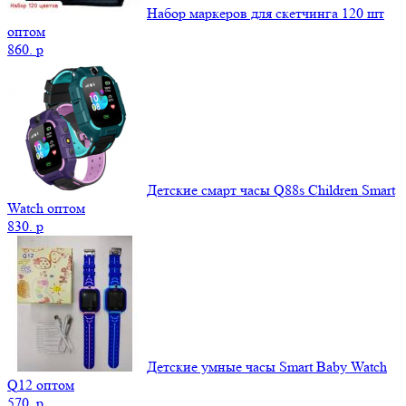
Набор маркеров для скетчинга 120 шт
оптом
860.
p
Детские смарт часы Q88s Children Smart
Watch оптом
830.
p
Детские умные часы Smart Baby Watch
Q12 оптом
570.
p