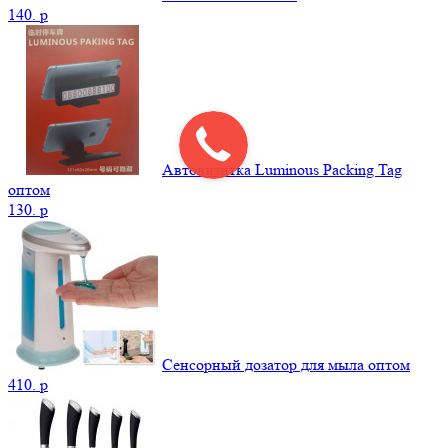
140.
p
Автовизитка Luminous Packing Tag
оптом
130.
p
Сенсорный дозатор для мыла оптом
410.
p