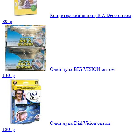
Кондитерский шприц E-Z Deco оптом
80.
p
Очки лупа BIG VISION оптом
130.
p
Очки-лупа Dial Vision оптом
180.
p