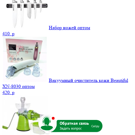
Набор ножей оптом
410.
p
Вакуумный очиститель кожи Beautiful
XN-8030 оптом
420.
p
b
Callpy