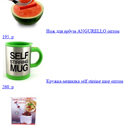
Нож для арбуза ANGURELLO оптом
195.
p
Кружка-мешалка self stirring mug оптом
260.
p