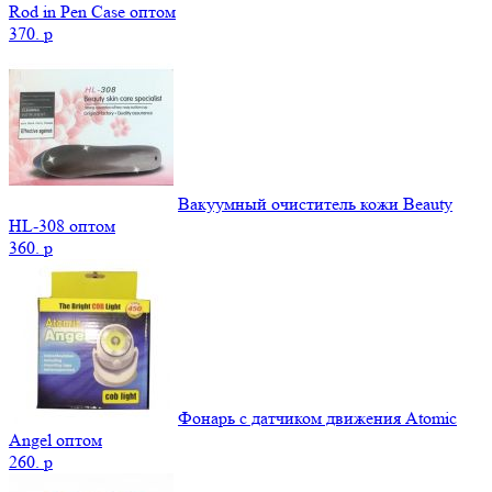
Rod in Pen Case оптом
370.
p
Вакуумный очиститель кожи Beauty
НL-308 оптом
360.
p
Фонарь с датчиком движения Atomic
Angel оптом
260.
p