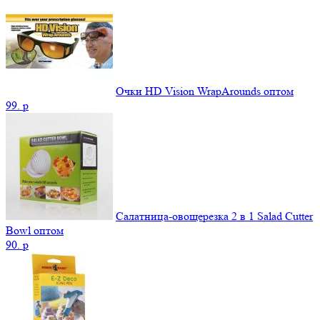
Очки HD Vision WrapArounds оптом
99.
p
Салатница-овощерезка 2 в 1 Salad Cutter
Bowl оптом
90.
p