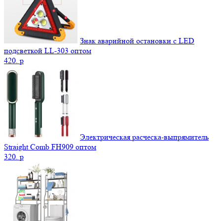
Знак аварийной остановки с LED
подсветкой LL-303 оптом
420.
p
Электрическая расческа-выпрямитель
Straight Comb FH909 оптом
320.
p