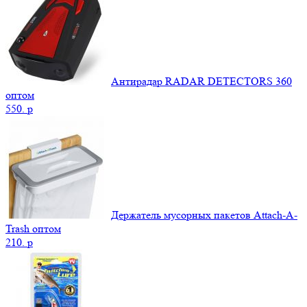
Антирадар RADAR DETECTORS 360
оптом
550.
p
Держатель мусорных пакетов Attach-A-
Trash оптом
210.
p