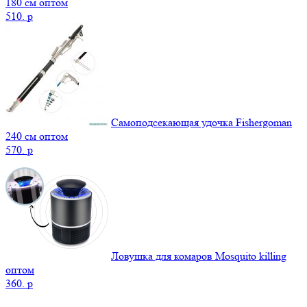
180 см оптом
510.
p
Самоподсекающая удочка Fishergoman
240 см оптом
570.
p
Ловушка для комаров Mosquito killing
оптом
360.
p