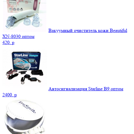
Вакуумный очиститель кожи Beautiful
XN-8030 оптом
420.
p
Автосигнализация Starline B9 оптом
2400.
p