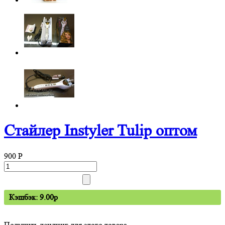
Стайлер Instyler Tulip оптом
900
P
Кэшбэк: 9.00p
Получить лендинг для этого товара