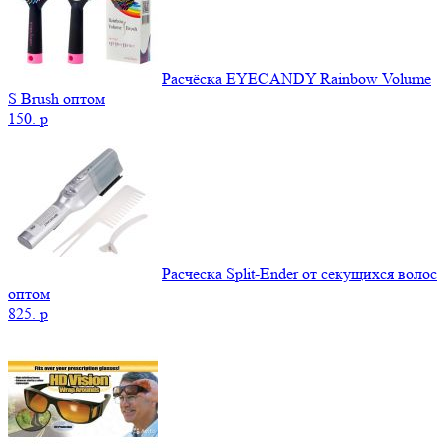
Расчёска EYECANDY Rainbow Volume
S Brush оптом
150.
p
Расческа Split-Ender от секущихся волос
оптом
825.
p