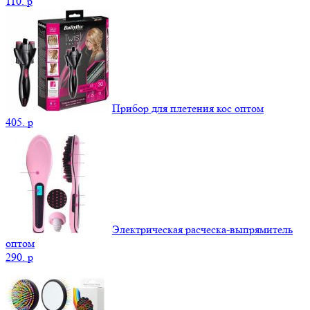
110.
p
Прибор для плетения кос оптом
405.
p
Электрическая расческа-выпрямитель
оптом
290.
p