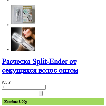
Расческа Split-Ender от
секущихся волос оптом
825
P
Кэшбэк: 8.00p