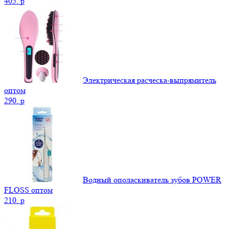
405.
p
Электрическая расческа-выпрямитель
оптом
290.
p
Водный ополаскиватель зубов POWER
FLOSS оптом
210.
p