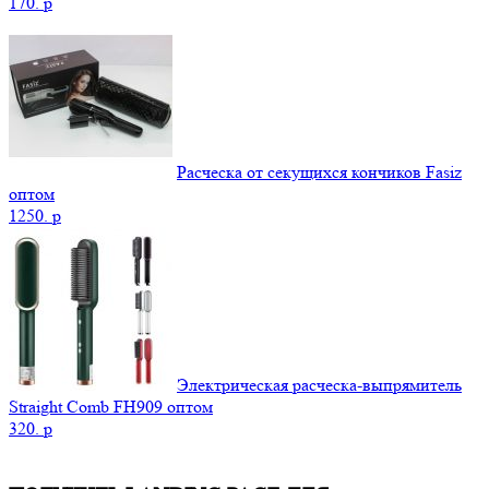
170.
p
Расческа от секущихся кончиков Fasiz
оптом
1250.
p
Электрическая расческа-выпрямитель
Straight Comb FH909 оптом
320.
p