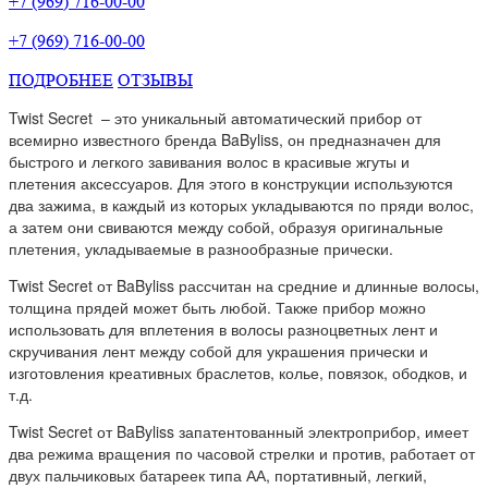
+7 (969) 716-00-00
+7 (969) 716-00-00
ПОДРОБНЕЕ
ОТЗЫВЫ
Twist Secret – это уникальный автоматический прибор от
всемирно известного бренда BaByliss, он предназначен для
быстрого и легкого завивания волос в красивые жгуты и
плетения аксессуаров. Для этого в конструкции используются
два зажима, в каждый из которых укладываются по пряди волос,
а затем они свиваются между собой, образуя оригинальные
плетения, укладываемые в разнообразные прически.
Twist Secret от BaByliss рассчитан на средние и длинные волосы,
толщина прядей может быть любой. Также прибор можно
использовать для вплетения в волосы разноцветных лент и
скручивания лент между собой для украшения прически и
изготовления креативных браслетов, колье, повязок, ободков, и
т.д.
Twist Secret от BaByliss запатентованный электроприбор, имеет
два режима вращения по часовой стрелки и против, работает от
двух пальчиковых батареек типа АА, портативный, легкий,