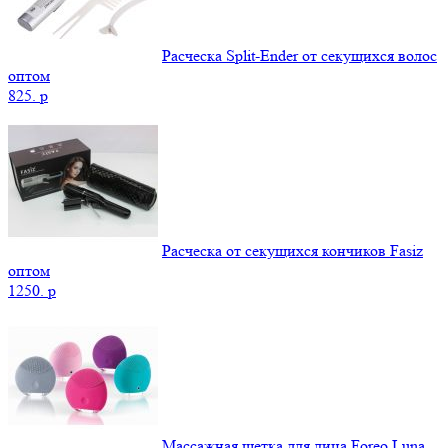
Расческа Split-Ender от секущихся волос
оптом
825.
p
Расческа от секущихся кончиков Fasiz
оптом
1250.
p
Массажная щетка для лица Foreo Luna