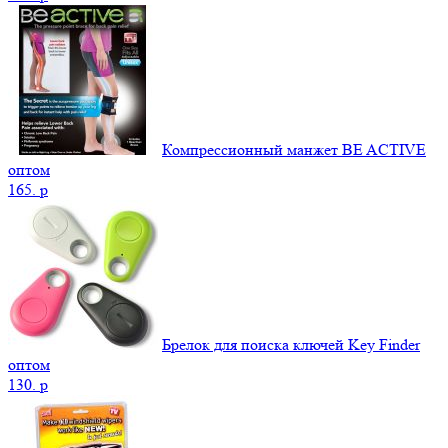
Компрессионный манжет BE ACTIVE
оптом
165.
p
Брелок для поиска ключей Key Finder
оптом
130.
p