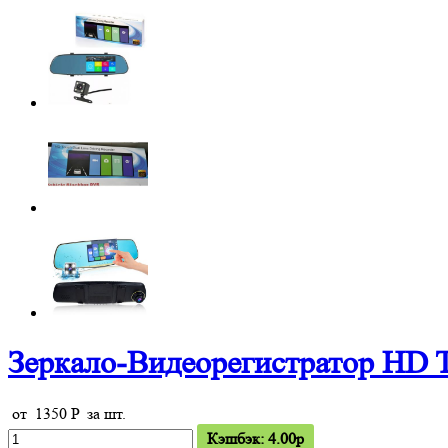
Зеркало-Видеорегистратор HD T
от
1350
P
за шт.
Кэшбэк: 4.00p