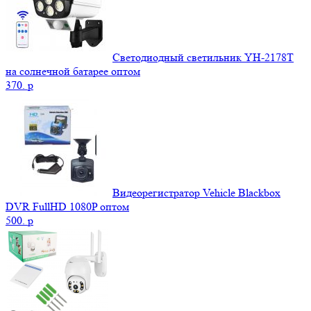
Светодиодный светильник YH-2178T
на солнечной батарее оптом
370.
p
Видеорегистратор Vehicle Blackbox
DVR FullHD 1080P оптом
500.
p