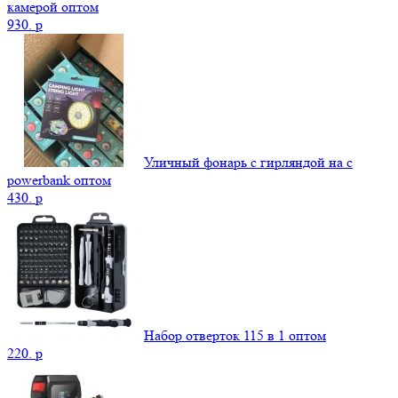
камерой оптом
930.
p
Уличный фонарь с гирляндой на с
powerbank оптом
430.
p
Набор отверток 115 в 1 оптом
220.
p