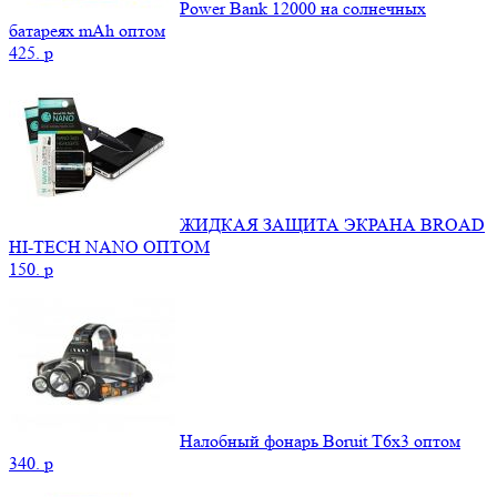
Power Bank 12000 на солнечных
батареях mAh оптом
425.
p
ЖИДКАЯ ЗАЩИТА ЭКРАНА BROAD
HI-TECH NANO ОПТОМ
150.
p
Налобный фонарь Boruit T6x3 оптом
340.
p