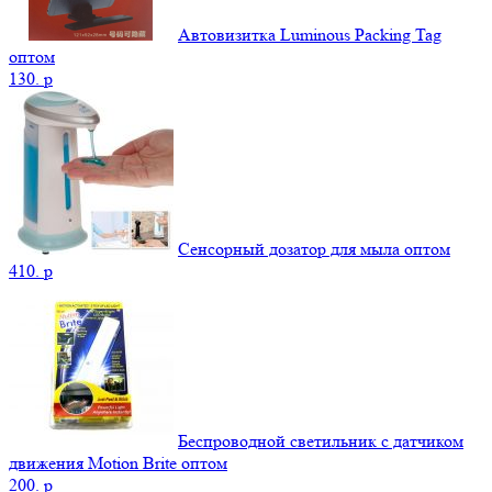
Автовизитка Luminous Packing Tag
оптом
130.
p
Сенсорный дозатор для мыла оптом
410.
p
Беспроводной светильник с датчиком
движения Motion Brite оптом
200.
p