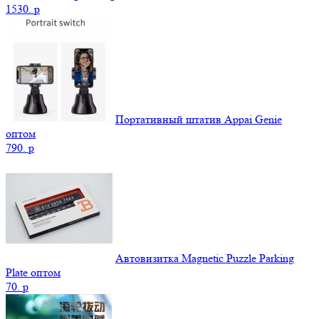
1530.
p
Портативный штатив Appai Genie
оптом
790.
p
Автовизитка Magnetic Puzzle Parking
Plate оптом
70.
p