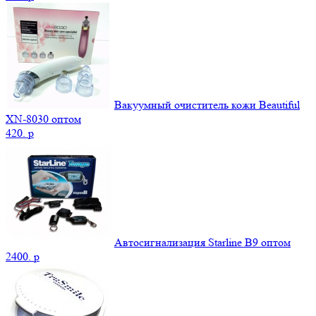
Вакуумный очиститель кожи Beautiful
XN-8030 оптом
420.
p
Автосигнализация Starline B9 оптом
2400.
p