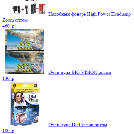
Налобный фонарь High Power Headlamp
Zoom оптом
460.
p
Очки лупа BIG VISION оптом
130.
p
Очки-лупа Dial Vision оптом
180.
p