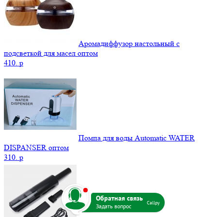
Аромадиффузор настольный с
подсветкой для масел оптом
410.
p
Помпа для воды Automatic WATER
DISPANSER оптом
310.
p
b
Callpy