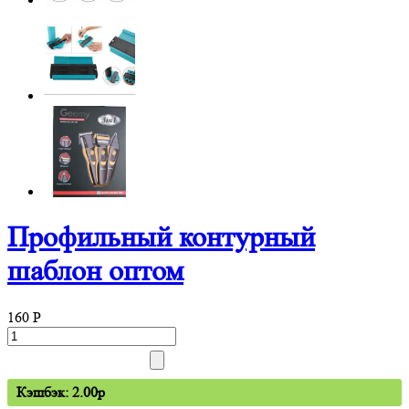
Профильный контурный
шаблон оптом
160
P
Кэшбэк: 2.00p