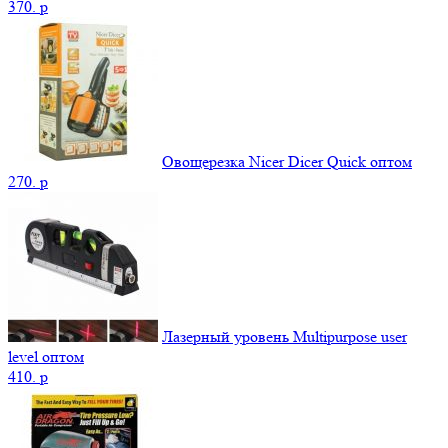
370.
p
Овощерезка Nicer Dicer Quick оптом
270.
p
Лазерный уровень Multipurpose user
level оптом
410.
p