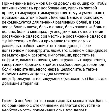
Применение вакумной банки довольно обширно: чтобы
активизировать кровообращение, удалить застой
крови, стимулирует иммунную систему и уменьшают
воспаление, отек и боль. Лечение: Банки, в основном,
рекомендуется для лечения различных болей, в том
числе боли в плече, боль в спине, боль запястья, боль в
колене, боли в мышцах, тугоподвижность шеи, талии
растяжение связок, совместные растяжение связок и
т.д.Массажные банки применяются при самых
различных заболеваниях: остеохондрозе, плече
лопаточном периартрите, люмбаго, шейном спондилозе,
ревматоидном артрите, импотенции, простатите,
нефрите, камнях в почках, менструальных нарушениях,
гипертонии, бронхиальной астме,бессонице, головной
боли, неврите лицевого нерва, целлюлите, а также
вкосметических целях для массажа
лица.Преимущества вакуумных (массажных) банок для
домашней терапии:
Главной особенностью пластиковых массажных банок,
по сравнению с стеклянными, является отсутствие
необходимости применения огня, что делает