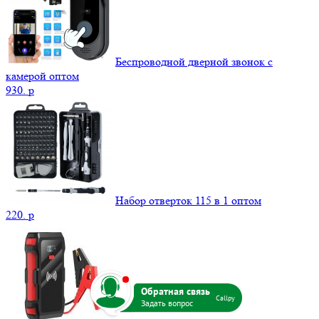
Беспроводной дверной звонок с
камерой оптом
930.
p
Набор отверток 115 в 1 оптом
220.
p
b
Callpy