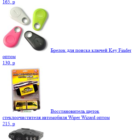
165.
p
Брелок для поиска ключей Key Finder
оптом
130.
p
Восстановитель щеток
стеклоочистителя автомобиля Wiper Wizard оптом
215.
p