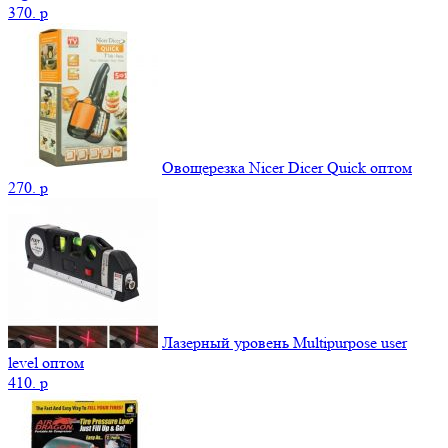
370.
p
Овощерезка Nicer Dicer Quick оптом
270.
p
Лазерный уровень Multipurpose user
level оптом
410.
p