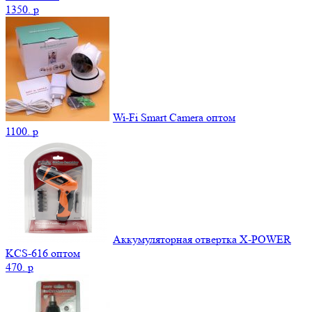
1350.
p
Wi-Fi Smart Camera оптом
1100.
p
Аккумуляторная отвертка X-POWER
KCS-616 оптом
470.
p