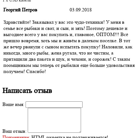
1 х USB кабель
Георгий Петров
03.09.2018
Здравствйте! Заказывал у вас это чудо-техники! У меня в
семье все рыбаки и сват, и сын, и зять! Поэтому дешевле и
выгоднее всего у вас покупать и, главоное, ОПТОМ!!! Всё
пришло вовремя, хоть мы и живём в далеком поселке. В тот
же вечер рванули с сыном испытать покупку! Наловили, как
никогда, много рыбы, жена ругала, что не чистим, а
притащили два пакета и щук, и чехони, и сорожек! С таким
поомщником мы теперь от рыбалки еще больше удовольствия
получаем! Спасибо!
Написать отзыв
Ваше имя:
Ваш отзыв:
Примечание:
HTML разметка не поддерживается!