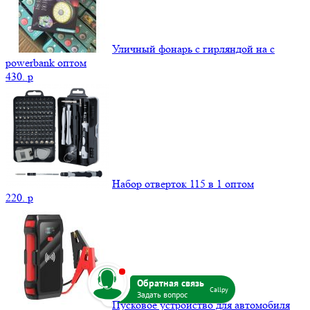
Уличный фонарь с гирляндой на с
powerbank оптом
430.
p
Набор отверток 115 в 1 оптом
220.
p
b
Callpy
Пусковое устройство для автомобиля