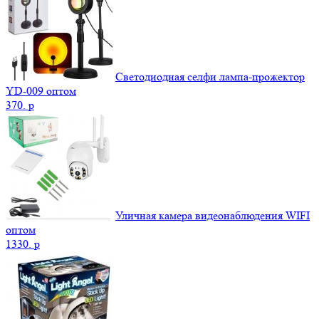
Светодиодная селфи лампа-прожектор
YD-009 оптом
370.
p
Уличная камера видеонаблюдения WIFI
оптом
1330.
p