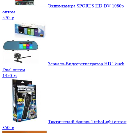
Экшн-камера SPORTS HD DV 1080р
оптом
570.
p
Зеркало-Видеорегистратор HD Touch
Dual оптом
1350.
p
Тактический фонарь TurboLight оптом
350.
p