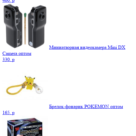
460.
p
Миниатюрная видеокамера Mini DX
Camera оптом
330.
p
Брелок-фонарик POKEMON оптом
165.
p