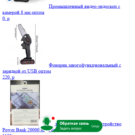
Промышленный видео-эндоскоп с
камерой 8 мм оптом
0.
p
Фонарик многофункциональный с
зарядкой от USB оптом
220.
p
b
Беспроводное зарядное устройство
Callpy
Power Bank 20000 мАч оптом