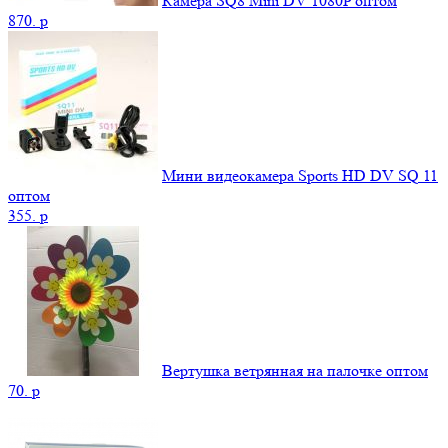
Камера SQ8 Mini DV 1080P оптом
870.
p
Мини видеокамера Sports HD DV SQ 11
оптом
355.
p
Вертушка ветрянная на палочке оптом
70.
p