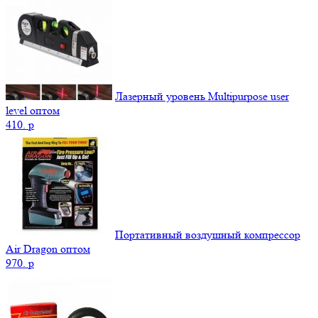
Лазерный уровень Multipurpose user
level оптом
410.
p
Портативный воздушный компрессор
Air Dragon оптом
970.
p