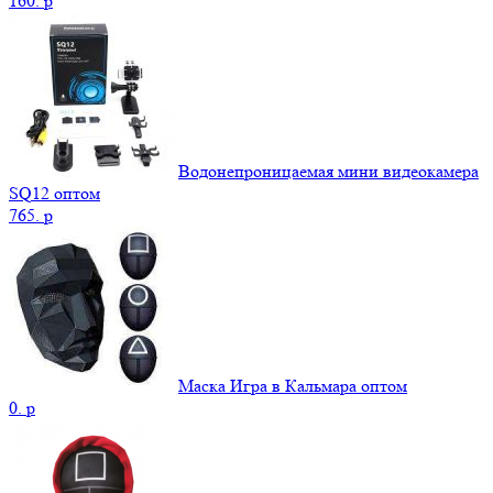
160.
p
Водонепроницаемая мини видеокамера
SQ12 оптом
765.
p
Маска Игра в Кальмара оптом
0.
p