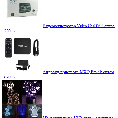
Видеорегистратор Video CarDVR оптом
1280.
p
Андроид-приставка MXQ Pro 4k оптом
1670.
p
3D светильник c USB оптом с пультом