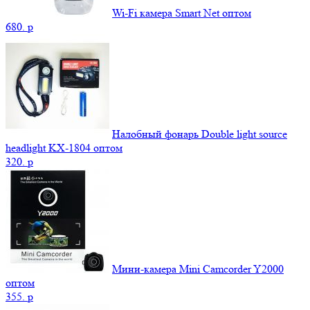
Wi-Fi камера Smart Net оптом
680.
p
Налобный фонарь Double light source
headlight KX-1804 оптом
320.
p
Мини-камера Mini Camcorder Y2000
оптом
355.
p