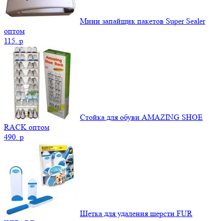
Мини запайщик пакетов Super Sealer
оптом
115.
p
Стойка для обуви AMAZING SHOE
RACK оптом
490.
p
Щетка для удаления шерсти FUR