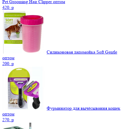
Pet Grooming Hair Clipper оптом
420.
p
Силиконовая лапомойка Soft Gentle
оптом
200.
p
Фурминатор для вычёсывания кошек
оптом
270.
p