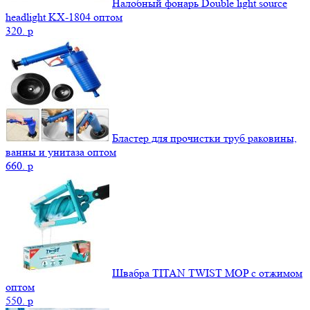
Налобный фонарь Double light source
headlight KX-1804 оптом
320.
p
Бластер для прочистки труб раковины,
ванны и унитаза оптом
660.
p
Швабра TITAN TWIST MOP с отжимом
оптом
550.
p