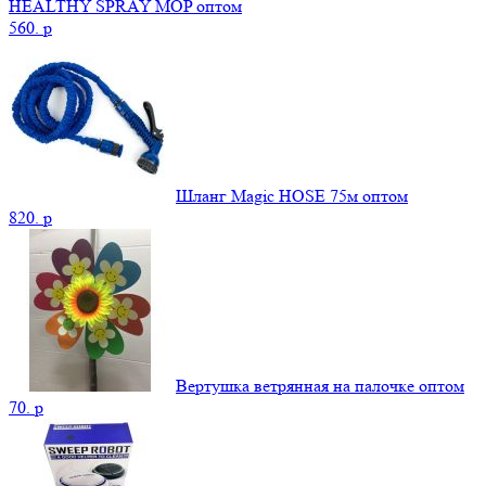
HEALTHY SPRAY MOP оптом
560.
p
Шланг Magic HOSE 75м оптом
820.
p
Вертушка ветрянная на палочке оптом
70.
p