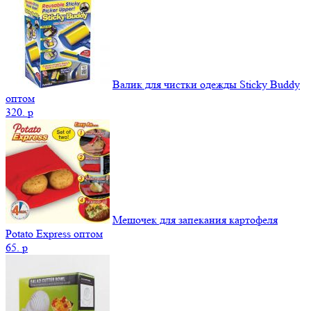
Валик для чистки одежды Sticky Buddy
оптом
320.
p
Мешочек для запекания картофеля
Potato Express оптом
65.
p