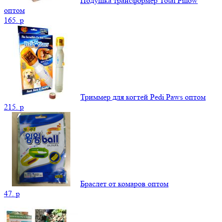
Подушка трансформер Total Pillow
оптом
165.
p
Триммер для когтей Pedi Paws оптом
215.
p
Браслет от комаров оптом
47.
p