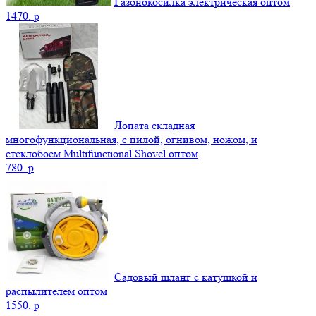
Газонокосилка электрическая оптом
1470.
p
Лопата складная
многофункциональная, с пилой, огнивом, ножом, и
стеклобоем Multifunctional Shovel оптом
780.
p
Садовый шланг с катушкой и
распылителем оптом
1550.
p