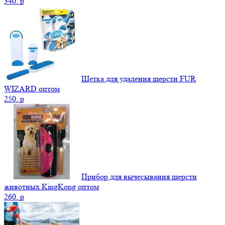
340.
p
Щетка для удаления шерсти FUR
WIZARD оптом
250.
p
Прибор для вычесывания шерсти
животных KingKong оптом
260.
p