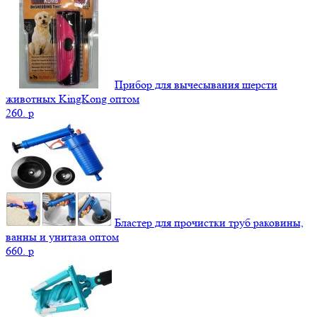
Прибор для вычесывания шерсти
животных KingKong оптом
260.
p
Бластер для прочистки труб раковины,
ванны и унитаза оптом
660.
p