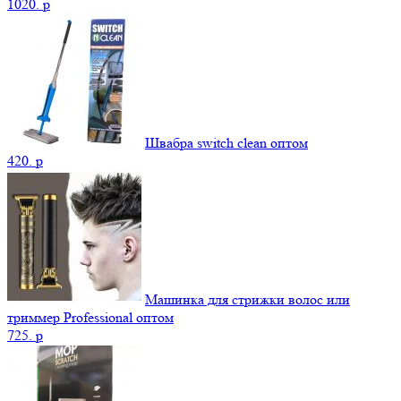
1020.
p
Швабра switch clean оптом
420.
p
Машинка для стрижки волос или
триммер Professional оптом
725.
p