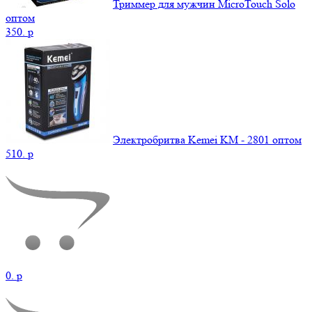
Триммер для мужчин MicroTouch Solo
оптом
350.
p
Электробритва Kemei KM - 2801 оптом
510.
p
0.
p