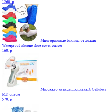
1260.
p
Многоразовые бахилы от дождя
Waterproof silicone shoe cover оптом
160.
p
Массажер антицеллюлитный Celluless
MD оптом
570.
p