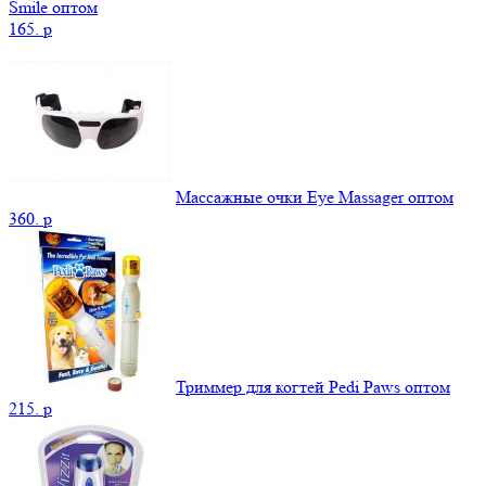
Smile оптом
165.
p
Массажные очки Eye Massager оптом
360.
p
Триммер для когтей Pedi Paws оптом
215.
p