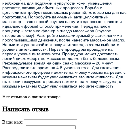
необходима для подтяжки и упругости кожи, уменьшения
растяжек, активации обменных процессов. Борьба с
целлюлитом требует комплексных решений, которые мы для вас
подготовили. Попробуйте вакуумный антицеллюлитный
массажер – ваш верный спутник на пути к здоровью, красоте и
идеальной форме! Способ применения: Перед началом
процедуры вставьте фильтр в гнездо массажера (круглое
отверстие снизу). Разогрейте массажируемый участок легкими
похлопывающими движения, после нанесите массажное масло.
Нажмите и удерживайте кнопку «питание», а затем выберите
уровень интенсивности. Первые процедуры проводите на
первом уровне интенсивности. Процедура может доставлять
легкий дискомфорт, но массаж не должен быть болезненным.
Рекомендуемое время на один сеанс массажа – 20 минут.
Распределите это время на 4-5 участков тела. Для включения
инфракрасного прогрева нажмите на кнопку «режим нагрева», с
каждым нажатием будет увеличиваться его интенсивность. Для
включения вакуумного режима нажмите на кнопку «вакуум», с
каждым нажатием будет увеличиваться его интенсивность.
Регулировка режимов от 0 до 12 (по умолчанию установлен
режим 3). Регулировка режимов от 0 до 12 (по умолчанию режим
Нет отзывов о данном товаре.
отключен – 0). Повторяйте процедуру 1 раз в 3-7 дней. Курс до
10 процедур. Перерыв между курсами от 2 до 4 недель.
Написать отзыв
Ваше имя: