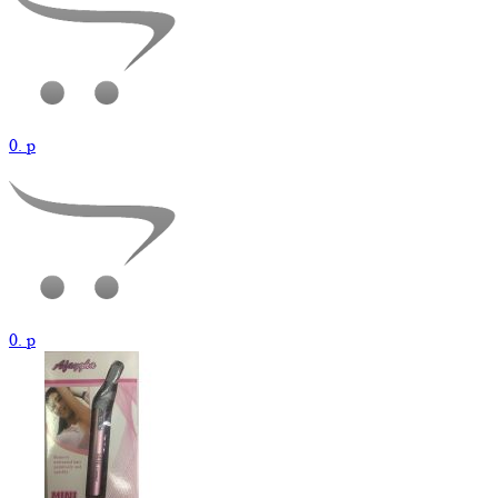
0.
p
0.
p