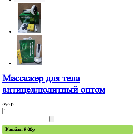
Массажер для тела
антицеллюлитный оптом
950
P
Кэшбэк: 9.00p