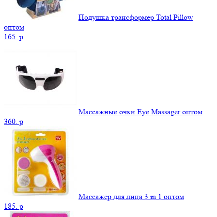
Подушка трансформер Total Pillow
оптом
165.
p
Массажные очки Eye Massager оптом
360.
p
Массажёр для лица 3 in 1 оптом
185.
p