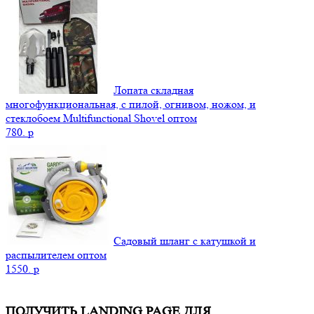
Лопата складная
многофункциональная, с пилой, огнивом, ножом, и
стеклобоем Multifunctional Shovel оптом
780.
p
Садовый шланг с катушкой и
распылителем оптом
1550.
p
ПОЛУЧИТЬ LANDING PAGE ДЛЯ